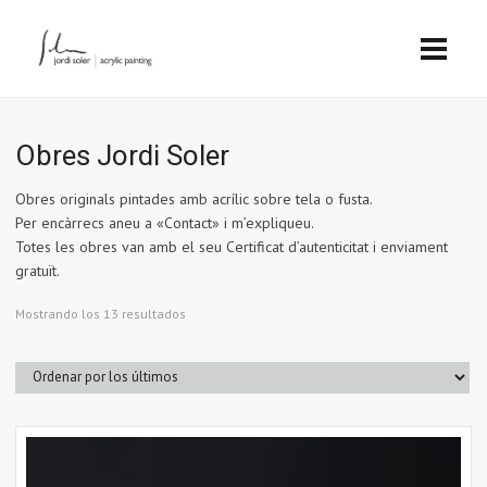
Obres Jordi Soler
Obres originals pintades amb acrílic sobre tela o fusta.
Per encàrrecs aneu a «Contact» i m’expliqueu.
Totes les obres van amb el seu Certificat d’autenticitat i enviament
gratuït.
Ordenado
Mostrando los 13 resultados
por
los
últimos